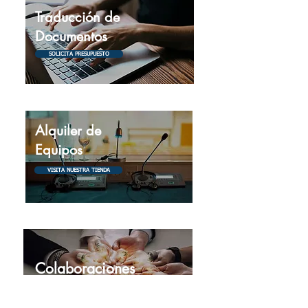
Traducción de
Documentos
SOLICITA PRESUPUESTO
Alquiler de
Equipos
VISITA NUESTRA TIENDA
Colaboraciones
COLABOREMOS