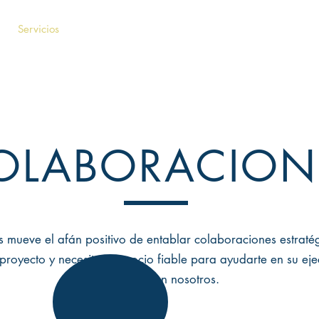
Servicios
Checklist para Eventos
Casos de éxito
OLABORACION
mueve el afán positivo de entablar colaboraciones estratég
proyecto y necesitas un socio fiable para ayudarte en su ej
contacto con nosotros.