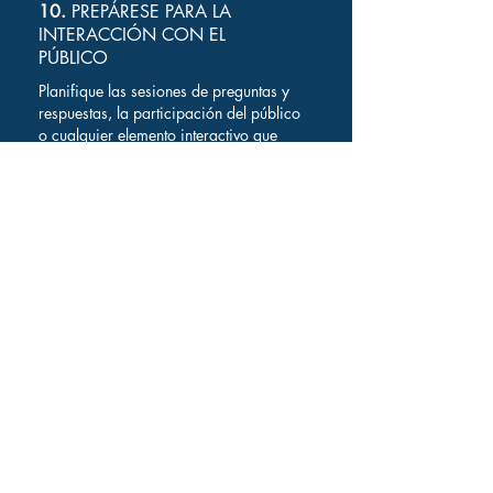
10.
PREPÁRESE PARA LA
INTERACCIÓN CON EL
PÚBLICO
Planifique las sesiones de preguntas y
respuestas, la participación del público
o cualquier elemento interactivo que
pueda requerir interpretación. Asegúrese
de que los intérpretes estén informados
de estos elementos y preparados para
intercambios dinámicos.