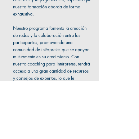
nuestra formación aborda de forma
exhaustiva.
Nuestro programa fomenta la creación
de redes y la colaboración entre los
participantes, promoviendo una
comunidad de intérpretes que se apoyan
mutuamente en su crecimiento. Con
nuestro coaching para intérpretes, tendrá
acceso a una gran cantidad de recursos
y consejos de expertos, lo que le
permitirá estar siempre a la vanguardia
del sector.
Mejore sus perspectivas profesionales y
preste servicios de interpretación
profesional de calidad en Ginebra
uniéndose hoy mismo a nuestro
programa de formación.